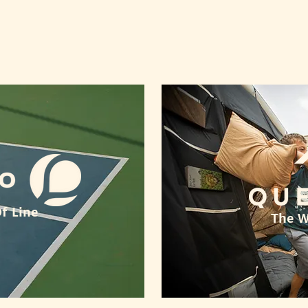
f Line
The W