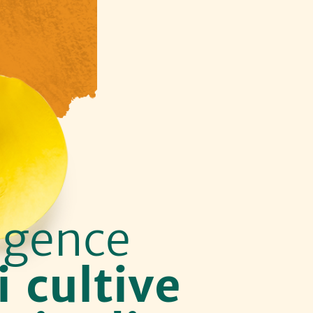
agence
i cultive