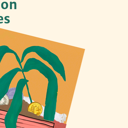
tion
es