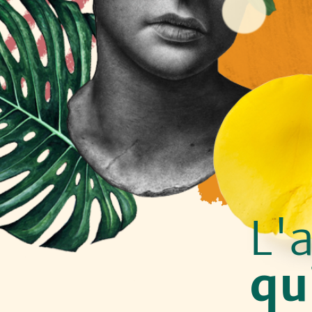
L'
qu